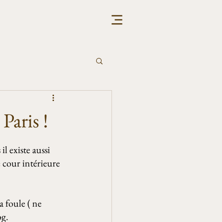
 Paris !
l existe aussi 
e cour intérieure 
a foule ( ne 
g.  