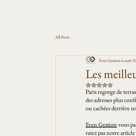
All Posts
Even Gestion
4 août 2
Les meilleur
Noté NaN étoiles sur 5
Paris regorge de terras
des adresses plus conf
ou cachées derrière u
Even Gestion
 vous pa
ratez pas notre article