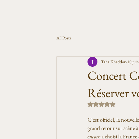
All Posts
Taha Khaddou
10 juin
Concert C
Réserver v
Noté NaN étoiles sur 5
C'est officiel, la nouvel
grand retour sur scène à
encore
 a choisi la Franc