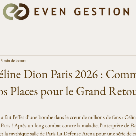
3 min de lecture
éline Dion Paris 2026 : Com
os Places pour le Grand Retou
.
le a fait l'effet d'une bombe dans le cœur de millions de fans : Céli
 Paris ! Après un long combat contre la maladie, l'interprète de 
Po
e et la mythique salle de Paris La Défense Arena pour une série de c