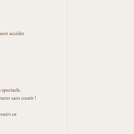
ment accéder 
spectacle. 
ement sans courir !
venirs en 