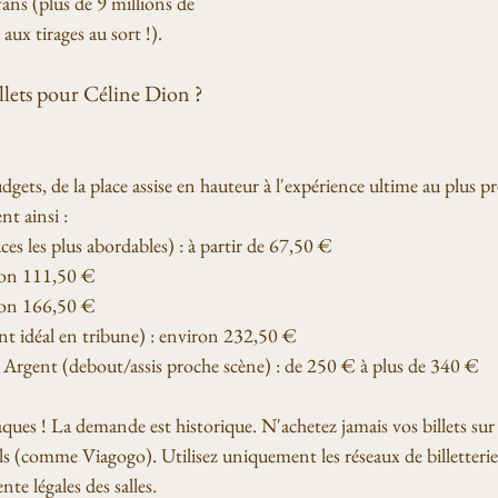
ans (plus de 9 millions de 
aux tirages au sort !).
illets pour Céline Dion ? 
dgets, de la place assise en hauteur à l'expérience ultime au plus prè
nt ainsi :
ces les plus abordables) : à partir de 67,50 €
ron 111,50 €
ron 166,50 €
t idéal en tribune) : environ 232,50 €
e Argent (debout/assis proche scène) : de 250 € à plus de 340 €
ues ! La demande est historique. N'achetez jamais vos billets sur d
ls (comme Viagogo). Utilisez uniquement les réseaux de billetterie of
te légales des salles.