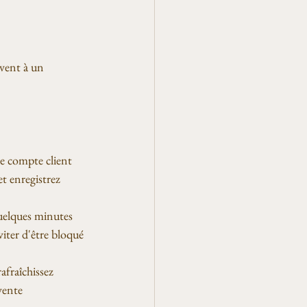
uvent à un 
re compte client 
et enregistrez 
quelques minutes 
iter d'être bloqué 
afraîchissez 
vente 