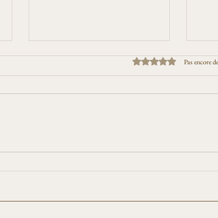
Noté 0 étoile sur 5.
Pas encore d
Paris Face aux Nouvelles Chaleurs :
Paris 
le Guide Complet pour Tenir l'Été
Paris
Reco