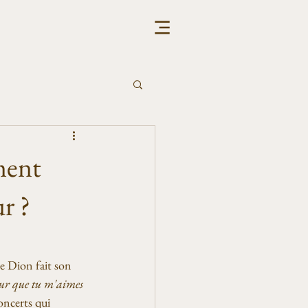
ment
r ?
ne Dion fait son 
ur que tu m'aimes 
oncerts qui 