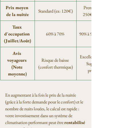
Prix moyen 
Premium (ex: 
Standard (ex: 120€)
de la nuitée
250€ à 350€)
Taux 
d'occupation 
60% à 70% 
90% à 98% (Stable)
(Juillet/Août)
Avis 
Excellente (Statut 
voyageurs 
Risque de baisse 
Superhost 
(Note 
(confort thermique)
préservé)
moyenne)
En augmentant à la fois le prix de la nuitée 
(grâce à la forte demande pour le confort) et le 
nombre de nuits louées, le calcul est rapide : 
votre investissement dans un système de 
climatisation performant peut être 
rentabilisé 