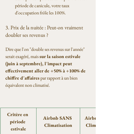
période de canicule, votre taux 
d'occupation frôle les 100%.
3. Prix de la nuitée : Peut-on vraiment 
doubler ses revenus ?
Dire que l'on "double ses revenus sur l'année" 
serait exagéré, mais 
sur la saison estivale 
(juin à septembre), l'impact peut 
effectivement aller de +50% à +100% de 
chiffre d'affaires
 par rapport à un bien 
équivalent non climatisé.
Critère en 
Airbnb SANS 
Airbnb AVEC 
période 
Climatisation
Climatisation
estivale